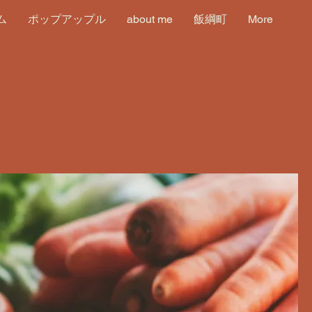
ム
ポップアップル
about me
飯綱町
More