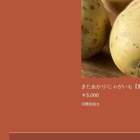
きたあかり/じゃがいも【
価格
￥5,000
消費税抜き