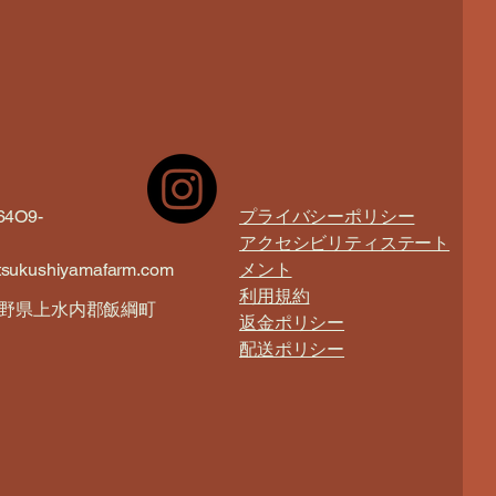
64O9-
プライバシーポリシー
アクセシビリティステート
tsukushiyamafarm.com
メント
利用規約
野県上水内郡飯綱町
返金ポリシー
配送ポリシー