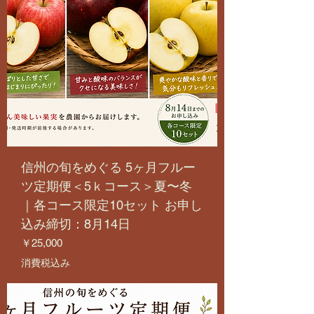
信州の旬をめぐる 5ヶ月フルー
ツ定期便＜5ｋコース＞夏〜冬
｜各コース限定10セット お申し
込み締切：8月14日
価格
￥25,000
消費税込み