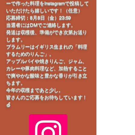
ーで作った料理をInstagramで投稿して
いただけたら嬉しいです！（任意）
応募締切：8月8日（金）23:59
当選者にはDMでご連絡します。
発送は収穫後、準備ができ次第お送り
します。
ブラムリーはイギリス生まれの「料理
するためのりんご」。
アップルパイや焼きりんご、ジャム、
カレーや豚肉料理など、加熱すること
で爽やかな酸味と豊かな香りが引き立
ちます。
今年の収穫まであと少し。
皆さんのご応募をお待ちしています！
🍏