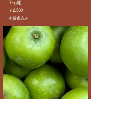
3kg箱
価格
￥2,500
消費税込み