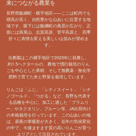
来につながる農業を
長野県飯綱町・横手地区——ここは町内でも
標高が高く、自然豊かな山あいに位置する地
域です。眼下には飯綱町の風景が広がり、正
面には斑尾山、志賀高原、菅平高原と、四季
折々に表情を変える美しい山並みが望めま
す。
当農園はこの横手地区で2025年に就農し、
約1.5ヘクタールの、農地で慣行栽培のりん
ごを中心とした果樹、そして無農薬・無化学
肥料で育てた米と野菜を栽培しています。
りんごは「ふじ」「シナノスイート」「シナ
ノゴールド」「つがる」など、長野を代表す
る品種を中心に、加工に適した「ブラムリ
ー」やネクタリン、プルーン等、JA出荷向け
の本格栽培を行っています。この山あいの地
は、昼夜の寒暖差が大きく、近年の気候変化
の中で、今後ますます質の高いりんごが育つ
エリアとして注目されています。