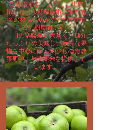
で栽培する「うつくし山農
園」は、長野県飯綱町横手地
区の標高600ｍ付近に位置す
る果樹農園です。
一日の寒暖差が大きく、糖分
たっぷりの美味しい新鮮な果
物を中心にほんの少しの無農
薬野菜、無農薬米を提供して
います。