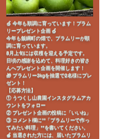
🍏 今年も順調に育っています！ブラム
リープレゼント企画 🍏
今年も飯綱町の畑で、ブラムリーが順
調に育っています。
8月上旬には収穫を迎える予定です。
日頃の感謝を込めて、料理好きの皆さ
んへプレゼント企画を開催します！
🎁 ブラムリー3kgを抽選で2名様にプレ
ゼント！
【応募方法】
① うつくし山農園インスタグラムアカ
ウントをフォロー
② プレゼント企画の投稿に「いいね」
③ コメント欄に**「ブラムリーで作っ
てみたい料理」**を書いてください。
🍎 当選された方には、届いたブラムリ