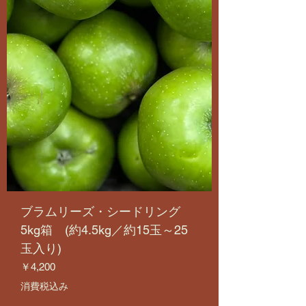
ブラムリーズ・シードリング
5kg箱 (約4.5kg／約15玉～25
玉入り)
価格
￥4,200
消費税込み